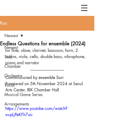
Post
Newest
Endless Questions for ensemble (2024)
Newest
for flute, oboe, clarinet, bassoon, horn, 2 
violins, viola, cello, double bass, vibraphone, 
Solo
piano and narrator
Chamber
Orchestra
Commissioned by 
ensemble Sori
Premiered on 5th November 2024 at Seoul 
Vocal
Arts Center, IBK Chamber Hall
Musical Game Series
Arrangements
https://www.youtube.com/watch?
v=pLjPeKFh7uo